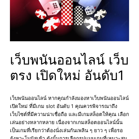
เว็บพนันออนไลน์ เว็บ
ตรง เปิดใหม่ อันดับ1
เว็บพนันออนไลน์ หากคุณกำลังมองหาเว็บพนันออนไลน์
เปิดใหม่ ที่มีเกม slot อันดับ 1 คุณควรพิจารณาถึง
เว็บไซต์ที่มีความน่าเชื่อถือ และมีเกมสล็อตให้คุณ เลือก
เล่นอย่างหลากหลาย เนื่องจากเกมสล็อตออนไลน์นั้น
เป็นเกมที่เรียกว่าต้องนั่งเล่นกันเพลิน ๆ ยาว ๆ เพื่อรอ
จังหวะโบนัสเข้า ดังนั้นการเลือกรูปแบบเกมที่เหมาะสม