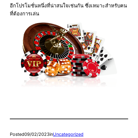
อีกโปรโมชั่นหนึ่งที่น่าสนใจเช่นกัน ซึ่งเหมาะสำหรับคน
ที่ต้องการเล่น
Posted
09/02/2023
in
Uncategorized