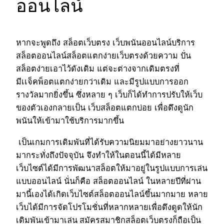
ออนไลน์
หากจะพูดถึง สล็อตเว็บตรง เว็บพนันออนไลน์บริการ
สล็อตออนไลน์สล็อตแตกง่ายเว็บตรงด้วยความ ปั่น
สล็อตง่ายเอาไว้ดังเดิม แต่จะต่างจากเดิมตรงที่
มีเเจ็คพ็อตแตกง่ายกว่าเดิม และมีรูปแบบการออก
รางวัลมากยิ่งขึ้น ซึ่งหลาย ๆ เว็บก็ได้ทำการปรับให้เว็บ
ของตัวเองกลายเป็น เว็บสล็อตแตกบ่อย เพื่อดึงดูนัก
พนันให้เข้ามาใช้บริการมากขึ้น
เป็นเกมการเดิมพันที่ได้รับความนิยมมาอย่างยาวนาน
มากระทั่งถึงปัจจุบัน จึงทำให้ในตอนนี้ได้มีหลาย
เว็บไซต์ได้มีการพัฒนาสล็อตให้มาอยู่ในรูปแบบการเล่น
แบบออนไลน์ นั่นก็คือ สล็อตออนไลน์ ในหลายปีที่ผ่าน
มานี้เองได้เกิดเว็บไซต์สล็อตออนไลน์ขึ้นมากมาย หลาย
เว็บได้มีการจัดโปรโมชั่นที่หลากหลายเพื่อดึงดูดให้นัก
เดิมพันเข้ามาเล่น
สมัครสมาชิกสล็อตเว็บตรงก็ถือเป็น