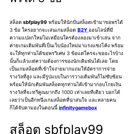
สล็อต
sbfplay99
พร้อมให้นักปั่นสล็อตเข้ามาขอพรได้
3 ข้อ ใครอยากจะเล่นเกมสล็อต
B2Y
ออนไลน์ที่มี
ความแปลกใหม่ไม่เหมือนใครต้องลองมาเข้าเล่น จาก
ค่ายเกมเดิมพันที่เป็นเว็บน้องใหม่มาแรงแซงโค้ง พร้อม
จะให้ทุกท่านได้ขอพรวิเศษ 3 ข้อแต่ใครจะขออะไรบ้าง
นั้นก็เเล้วเเต่ความต้องการของนักเดิมพันได้เลย โดย
เป็นเกมสล็อตที่เข้าใจง่ายมากแถมให้อัตราการจ่าย
รางวัลที่สูง และมีรูปแบบในการวางเดิมพันก็ไม่ซับซ้อน
พร้อมให้นักเดิมพันสล็อตทุกท่านได้เข้ามากอบโกยเงิน
รางวัลที่จะทวีคูณมากถึง 1000 เท่าเลยทีเดียว บอกได้
เลยว่าเป็นอีกหนึ่งเกมสล็อตที่น่าสนใจ และหลายคน
ก็ได้จับตามองในตอนนี้
infinitygamebox
สล็อต sbfplay99