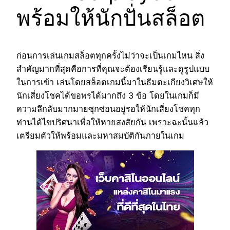
พร้อมให้นักปั่นสล็อต
ก่อนการเล่นเกมสล็อตทุกครั้งไม่ว่าจะเป็นเกมไหน สิ่ง
สำคัญมากที่สุดคือการที่คุณจะต้องเรียนรู้และดูรูปแบบ
ในการเข้า เล่นโดยสล็อตเกมนี้มาในธีมตะเกียงวิเศษให้
นักเสี่ยงโชคได้ขอพรได้มากถึง 3 ข้อ โดยในเกมก็มี
ความลึกลับมากมายซุกซ่อนอยู่รอให้นักเสี่ยงโชคทุก
ท่านได้ไขปริศนาเพื่อให้หายสงสัยกัน เพราะฉะนั้นแล้ว
เตรียมตัวให้พร้อมและมหาสมบัติกันภายในเกม