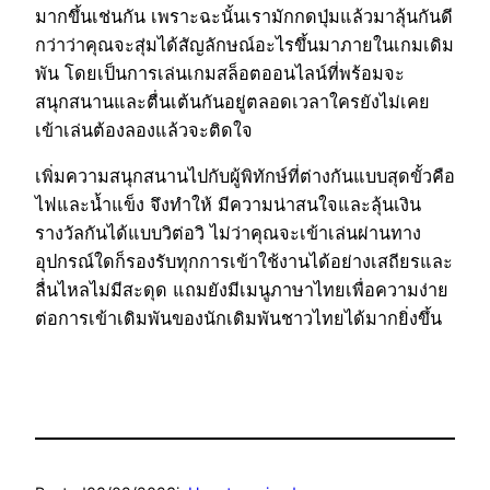
มากขึ้นเช่นกัน เพราะฉะนั้นเรามักกดปุ่มแล้วมาลุ้นกันดี
กว่าว่าคุณจะสุ่มได้สัญลักษณ์อะไรขึ้นมาภายในเกมเดิม
พัน โดยเป็นการเล่นเกมสล็อตออนไลน์ที่พร้อมจะ
สนุกสนานและตื่นเต้นกันอยู่ตลอดเวลาใครยังไม่เคย
เข้าเล่นต้องลองแล้วจะติดใจ
เพิ่มความสนุกสนานไปกับผู้พิทักษ์ที่ต่างกันแบบสุดขั้วคือ
ไฟและน้ำแข็ง จึงทำให้ มีความน่าสนใจและลุ้นเงิน
รางวัลกันได้แบบวิต่อวิ ไม่ว่าคุณจะเข้าเล่นผ่านทาง
อุปกรณ์ใดก็รองรับทุกการเข้าใช้งานได้อย่างเสถียรและ
ลื่นไหลไม่มีสะดุด แถมยังมีเมนูภาษาไทยเพื่อความง่าย
ต่อการเข้าเดิมพันของนักเดิมพันชาวไทยได้มากยิ่งขึ้น