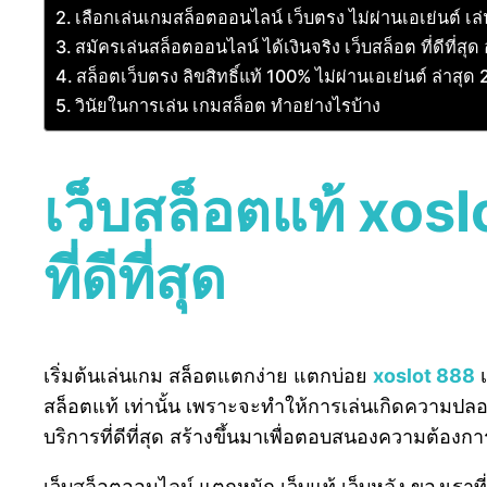
เลือกเล่นเกมสล็อตออนไลน์ เว็บตรง ไม่ผ่านเอเย่นต์ เล่น
สมัครเล่นสล็อตออนไลน์ ได้เงินจริง เว็บสล็อต ที่ดีที่ส
สล็อตเว็บตรง ลิขสิทธิ์แท้ 100% ไม่ผ่านเอเย่นต์ ล่าสุด
วินัยในการเล่น เกมสล็อต ทำอย่างไรบ้าง
เว็บสล็อตแท้ xos
ที่ดีที่สุด
เริ่มต้นเล่นเกม สล็อตแตกง่าย แตกบ่อย
xoslot 888
เ
สล็อตแท้ เท่านั้น เพราะจะทำให้การเล่นเกิดความปลอดภ
บริการที่ดีที่สุด สร้างขึ้นมาเพื่อตอบสนองความต้อ
เว็บสล็อตออนไลน์ แตกหนัก เว็บแท้ เว็บหลัง ของเราที