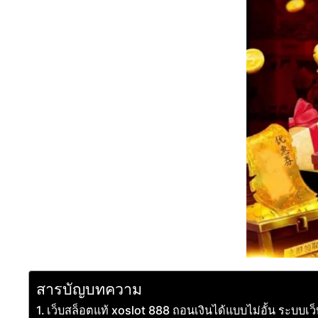
สารบัญบทความ
เว็บสล็อตแท้ xoslot 888 ถอนเงินได้แบบไม่อั้น ระบบเว็บที