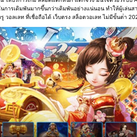
รเดิมพันมากขึ้นกว่าเดิมพันอย่างแน่นอน ทำให้ผู้เล่นสาม
วอลเลท ที่เชื่อถือได้ เว็บตรง สล็อตวอเลท ไม่มีขั้นต่ํา 2