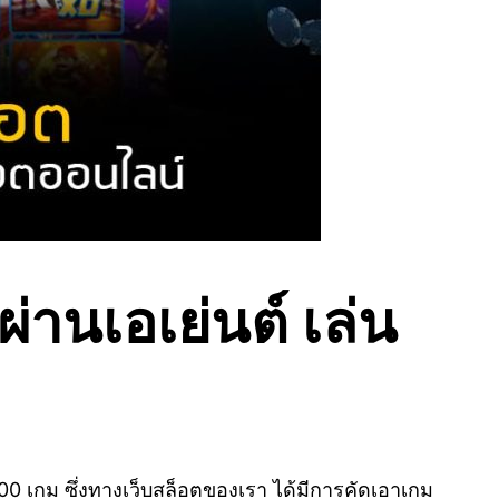
่านเอเย่นต์ เล่น
000 เกม ซึ่งทางเว็บสล็อตของเรา ได้มีการคัดเอาเกม