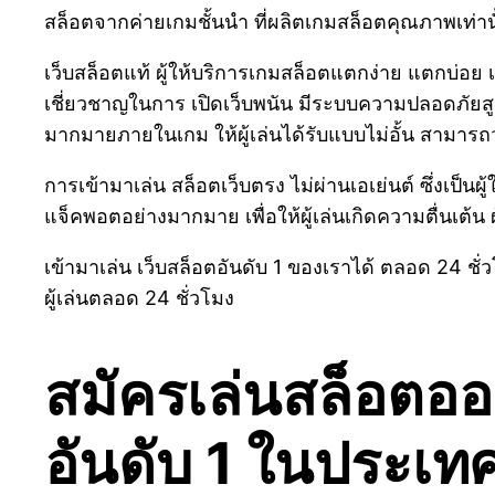
สล็อตจากค่ายเกมชั้นนำ ที่ผลิตเกมสล็อตคุณภาพเท่านั
เว็บสล็อตแท้ ผู้ให้บริการเกมสล็อตแตกง่าย แตกบ่อย เ
เชี่ยวชาญในการ เปิดเว็บพนัน มีระบบความปลอดภัยส
มากมายภายในเกม ให้ผู้เล่นได้รับแบบไม่อั้น สามารถวางเง
การเข้ามาเล่น สล็อตเว็บตรง ไม่ผ่านเอเย่นต์ ซึ่งเป็น
แจ็คพอตอย่างมากมาย เพื่อให้ผู้เล่นเกิดความตื่นเต้น ผู
เข้ามาเล่น เว็บสล็อตอันดับ 1 ของเราได้ ตลอด 24 ชั
ผู้เล่นตลอด 24 ชั่วโมง
สมัครเล่นสล็อตออนไล
อันดับ 1 ในประเท