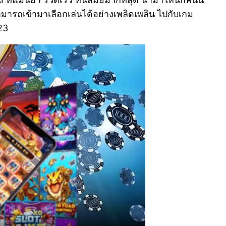
ารถเข้ามาเลือกเล่นได้อย่างเพลิดเพลิน ไปกับเกม
023