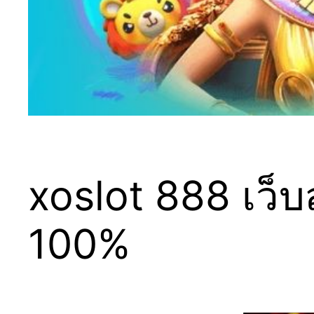
xoslot 888 เว็บส
100%