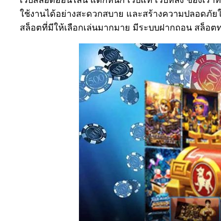
ใช้งานได้อย่างสะดวกสบาย และสร้างความปลอดภัยในกา
สล็อตที่มีให้เลือกเล่นมากมาย มีระบบฝากถอน สล็อตทรู 