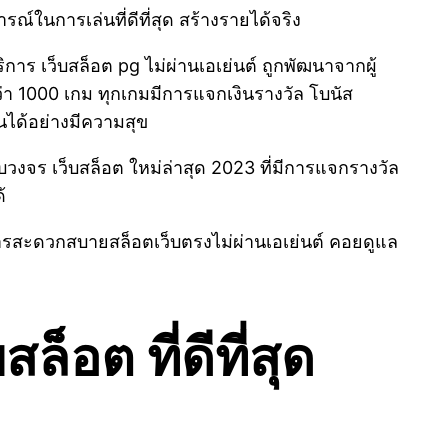
์ในการเล่นที่ดีที่สุด สร้างรายได้จริง
การ เว็บสล็อต pg ไม่ผ่านเอเย่นต์ ถูกพัฒนาจากผู้
า 1000 เกม ทุกเกมมีการแจกเงินรางวัล โบนัส
ล่นได้อย่างมีความสุข
รบวงจร เว็บสล็อต ใหม่ล่าสุด 2023 ที่มีการแจกรางวัล
้
ิการสะดวกสบายสล็อตเว็บตรงไม่ผ่านเอเย่นต์ คอยดูแล
็อต ที่ดีที่สุด