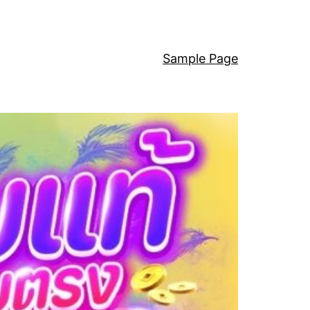
Sample Page