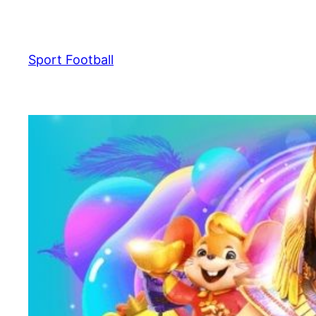
ข้าม
ไป
ยัง
Sport Football
เนื้อหา