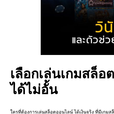
เลือกเล่นเกมสล็อต
ได้ไม่อั้น
ใครที่ต้องการเล่นสล็อตออนไลน์ ได้เงินจริง ที่มีเกม