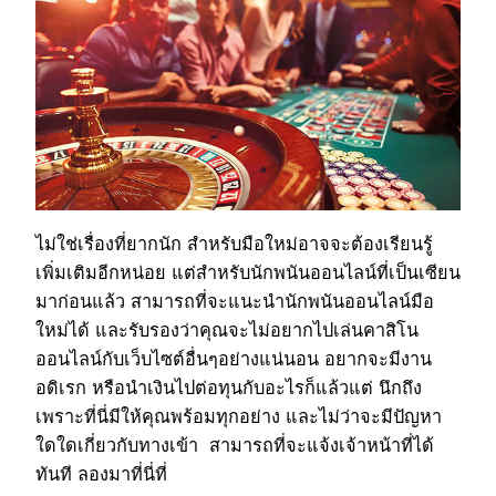
ไม่ใช่เรื่องที่ยากนัก สำหรับมือใหม่อาจจะต้องเรียนรู้
เพิ่มเติมอีกหน่อย แต่สำหรับนักพนันออนไลน์ที่เป็นเซียน
มาก่อนแล้ว สามารถที่จะแนะนำนักพนันออนไลน์มือ
ใหม่ได้ และรับรองว่าคุณจะไม่อยากไปเล่นคาสิโน
ออนไลน์กับเว็บไซต์อื่นๆอย่างแน่นอน อยากจะมีงาน
อดิเรก หรือนำเงินไปต่อทุนกับอะไรก็แล้วแต่ นึกถึง
เพราะที่นี่มีให้คุณพร้อมทุกอย่าง และไม่ว่าจะมีปัญหา
ใดใดเกี่ยวกับทางเข้า สามารถที่จะแจ้งเจ้าหน้าที่ได้
ทันที ลองมาที่นี่ที่