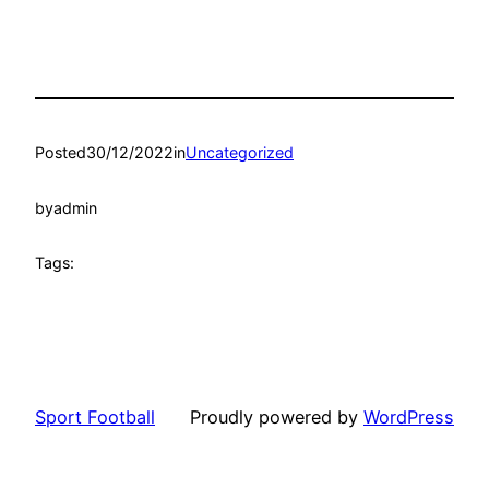
Posted
30/12/2022
in
Uncategorized
by
admin
Tags:
Sport Football
Proudly powered by
WordPress