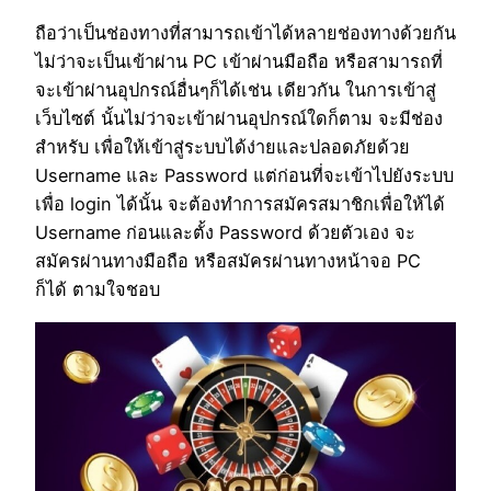
ถือว่าเป็นช่องทางที่สามารถเข้าได้หลายช่องทางด้วยกัน
ไม่ว่าจะเป็นเข้าผ่าน PC เข้าผ่านมือถือ หรือสามารถที่
จะเข้าผ่านอุปกรณ์อื่นๆก็ได้เช่น เดียวกัน ในการเข้าสู่
เว็บไซต์ นั้นไม่ว่าจะเข้าผ่านอุปกรณ์ใดก็ตาม จะมีช่อง
สำหรับ เพื่อให้เข้าสู่ระบบได้ง่ายและปลอดภัยด้วย
Username และ Password แต่ก่อนที่จะเข้าไปยังระบบ
เพื่อ login ได้นั้น จะต้องทำการสมัครสมาชิกเพื่อให้ได้
Username ก่อนและตั้ง Password ด้วยตัวเอง จะ
สมัครผ่านทางมือถือ หรือสมัครผ่านทางหน้าจอ PC
ก็ได้ ตามใจชอบ