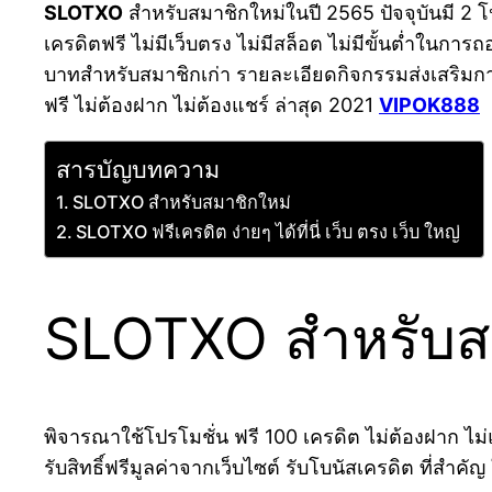
SLOTXO
สำหรับสมาชิกใหม่ในปี 2565 ปัจจุบันมี 2 โป
เครดิตฟรี ไม่มีเว็บตรง ไม่มีสล็อต ไม่มีขั้นต่ำในก
บาทสำหรับสมาชิกเก่า รายละเอียดกิจกรรมส่งเสริมกา
ฟรี ไม่ต้องฝาก ไม่ต้องแชร์ ล่าสุด 2021
VIPOK888
สารบัญบทความ
SLOTXO สำหรับสมาชิกใหม่
SLOTXO ฟรีเครดิต ง่ายๆ ได้ที่นี่ เว็บ ตรง เว็บ ใหญ่
SLOTXO สำหรับส
พิจารณาใช้โปรโมชั่น ฟรี 100 เครดิต ไม่ต้องฝาก ไม่
รับสิทธิ์ฟรีมูลค่าจากเว็บไซต์ รับโบนัสเครดิต ที่ส