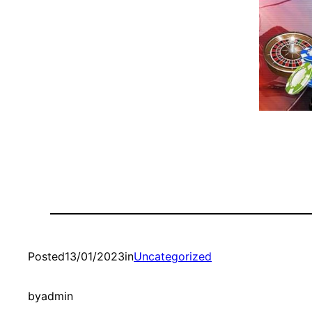
Posted
13/01/2023
in
Uncategorized
by
admin