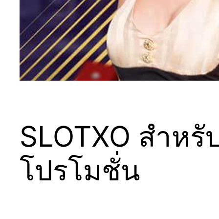
SLOTXO สำหรับส
โปรโมชั่น