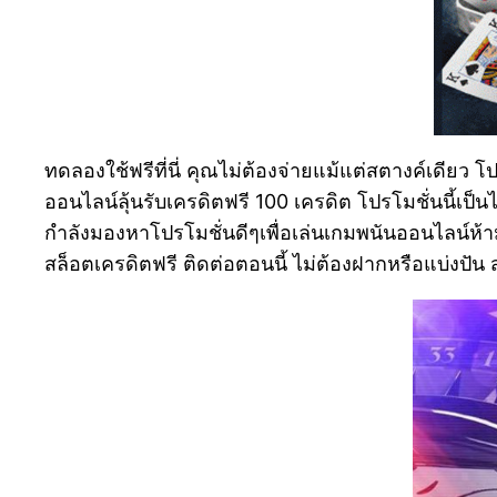
ทดลองใช้ฟรีที่นี่ คุณไม่ต้องจ่ายแม้แต่สตางค์เดี
ออนไลน์ลุ้นรับเครดิตฟรี 100 เครดิต โปรโมชั่นนี้เป็นไ
กำลังมองหาโปรโมชั่นดีๆเพื่อเล่นเกมพนันออนไลน์ห้า
สล็อตเครดิตฟรี ติดต่อตอนนี้ ไม่ต้องฝากหรือแบ่ง