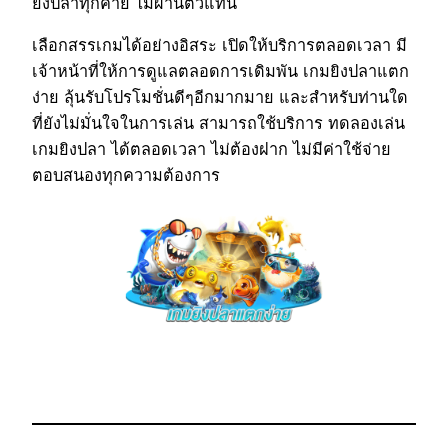
ยิงปลาทุกค่าย ไม่ผ่านตัวแทน
เลือกสรรเกมได้อย่างอิสระ เปิดให้บริการตลอดเวลา มี
เจ้าหน้าที่ให้การดูแลตลอดการเดิมพัน เกมยิงปลาแตก
ง่าย ลุ้นรับโปรโมชั่นดีๆอีกมากมาย และสำหรับท่านใด
ที่ยังไม่มั่นใจในการเล่น สามารถใช้บริการ ทดลองเล่น
เกมยิงปลา ได้ตลอดเวลา ไม่ต้องฝาก ไม่มีค่าใช้จ่าย
ตอบสนองทุกความต้องการ