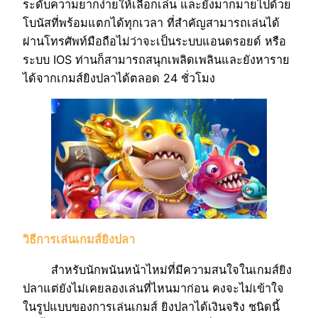
ระดับความยากง่ายให้เลือกเล่น และยังมากมายไปด้วย
โบนัสที่พร้อมแตกได้ทุกเวลา ที่สำคัญสามารถเล่นได้
ผ่านโทรศัพท์มือถือไม่ว่าจะเป็นระบบแอนดรอยด์ หรือ
ระบบ IOS ท่านก็สามารถสนุกเพลิดเพลินและยังหาราย
ได้จากเกมส์ยิงปลาได้ตลอด 24 ชั่วโมง
วิธีการเล่นเกมส์ยิงปลา
สำหรับนักพนันหน้าไหม่ที่มีความสนใจในเกมส์ยิง
ปลาแต่ยังไม่เคยลองเล่นที่ไหนมาก่อน คงจะไม่เข้าใจ
ในรูปแบบของการเล่นเกมส์ ยิงปลาได้เงินจริง ชนิดนี้