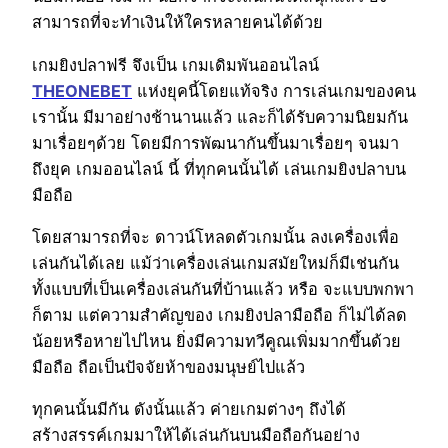
สามารถที่จะทำเงินให้ใครหลายคนได้ด้วย
เกมยิงปลาฟรี จึงเป็น เกมเดิมพันออนไลน์
THEONEBET
แห่งยุคนี้โดยแท้จริง การเล่นเกมของคน
เรานั้น มีมาอย่างช้านานแล้ว และก็ได้รับความนิยมกัน
มาเรื่อยๆด้วย โดยมีการพัฒนากันขึ้นมาเรื่อยๆ จนมา
ถึงยุค เกมออนไลน์ นี้ ที่ทุกคนนั้นได้ เล่นเกมยิงปลาบน
มือถือ
โดยสามารถที่จะ ดาวน์โหลดตัวเกมนั้น ลงเครื่องเพื่อ
เล่นกันได้เลย แม้ว่าเครื่องเล่นเกมสมัยใหม่ก็มีเช่นกัน
ทั้งแบบที่เป็นเครื่องเล่นกันที่บ้านแล้ว หรือ จะแบบพกพา
ก็ตาม แต่ความสำคัญของ เกมยิงปลามือถือ ก็ไม่ได้ลด
น้อยหรือหายไปไหน ยิ่งมีความทวีคูณเพิ่มมากขึ้นด้วย
มือถือ ถือเป็นปัจจัยห้าของมนุษย์ไปแล้ว
ทุกคนนั้นมีกัน ดังนั้นแล้ว ค่ายเกมต่างๆ ถึงได้
สร้างสรรค์เกมมาให้ได้เล่นกันบนมือถือกันอย่าง