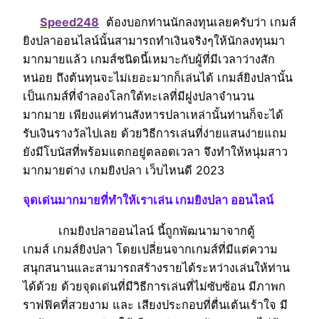
Speed248
ต้องบอกท่านนักลงทุนเลยครับว่า เกมส์
ยิงปลาออนไลน์นั้นสามารถทำเงินจริงๆให้นักลงทุนมา
มากมายแล้ว เกมส์ชนิดนี้เหมาะกับผู้ที่มีเวลาว่างสัก
หน่อย ถึงต้นทุนจะไม่เยอะมากก็เล่นได้ เกมส์ยิงปลานั้น
เป็นเกมส์ที่จำลองโลกใต้ทะเลที่มีฝูงปลาจำนวน
มากมาย เพียงแค่ท่านสังหารปลาเหล่านั้นท่านก็จะได้
รับเงินรางวัลไปเลย ด้วยวิธีการเล่นที่ง่ายแสนง่ายแถม
ยังมีโบนัสที่พร้อมแตกอยู่ตลอดเวลา จึงทำให้หนุ่มสาว
มากมายต่าง เกมยิงปลา เว็บไหนดี 2023
จุดเด่นมากมายที่ทำให้เราเล่น เกมยิงปลา ออนไลน์
เกมยิงปลาออนไลน์ นี้ถูกพัฒนามาจากตู้
เกมส์ เกมส์ยิงปลา โดยเปลี่ยนจากเกมส์ที่มีแต่ความ
สนุกสนานและสามารถสร้างรายได้ระหว่างเล่นให้ท่าน
ได้ด้วย ด้วยจุดเด่นที่มีวิธีการเล่นที่ไม่ซับซ้อน มีภาพก
ราฟฟิคที่สวยงาม และ เสียงประกอบที่ตื่นเต้นเร้าใจ มี