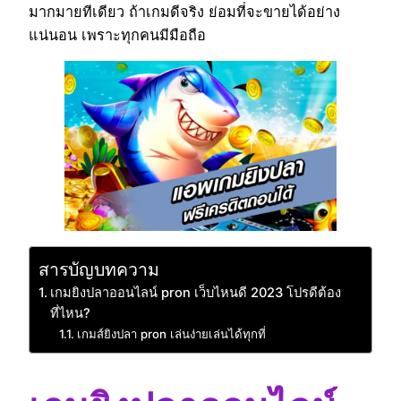
มากมายทีเดียว ถ้าเกมดีจริง ย่อมที่จะขายได้อย่าง
แน่นอน เพราะทุกคนมีมือถือ
สารบัญบทความ
เกมยิงปลาออนไลน์ pron เว็บไหนดี 2023 โปรดีต้อง
ที่ไหน?
เกมส์ยิงปลา pron เล่นง่ายเล่นได้ทุกที่