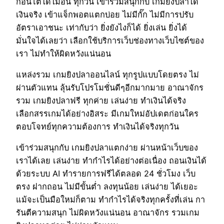
ก้อนโตได้ไม่อั้น ทุกวัน เข้าร่วมสนุกกับ เกมยิงปลาได้
เงินจริง เข้าแจ็กพอตแตกบ่อย ไม่มีกั๊ก ไม่มีการปรับ
อัตราเอาชนะ เท่ากับว่า ยิ่งยังไงก็ได้ ยิ่งเล่น ยิ่งได้
มั่นใจได้เลยว่า เลือกใช้บริการเว็บช่องทางเว็บไซต์ของ
เรา ไม่ทำให้ผิดหวังแน่นอน
แหล่งรวม เกมยิงปลาออนไลน์ ทุกรูปแบบโดยตรง ไม่
ผ่านตัวแทน ลุ้นรับโปรโมชั่นดีๆอีกมากมาย อาณาจักร
รวม เกมยิงปลาฟรี ทุกค่าย เล่นง่าย ทำเงินได้จริง
เลือกสรรเกมได้อย่างอิสระ มีเกมใหม่อัปเดตก่อนใคร
ตอบโจทย์ทุกความต้องการ ทำเงินได้จริงทุกวัน
เข้าร่วมสนุกกับ เกมยิงปลาแตกง่าย ผ่านหน้าเว็บของ
เราได้เลย เล่นง่าย ทำกำไรได้อย่างต่อเนื่อง ถอนเงินได้
ด้วยระบบ AI ทำรายการฟรีได้ตลอด 24 ชั่วโมง เว็บ
ตรง ฝากถอน ไม่มีขั้นต่ำ ลงทุนน้อย เล่นง่าย ได้เยอะ
แม้จะเป็นมือใหม่ก็ตาม ทำกำไรได้จริงทุกครั้งที่เล่น กา
รันตีความสนุก ไม่ผิดหวังแน่นอน อาณาจักร รวมเกม