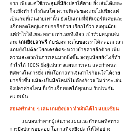
ยาก เพียงแค่ใช้กระสุนที่มียิงปลาให้ตาย ยิ่งเล่นได้เยอะ
ก็จะยิ่งทำกำไรก้อนโต ความพิเศษของเกมไม่เพียงแต่
เป็นเกมที่เล่นง่ายเท่านั้น ยังเป็นเกมที่มีฟีเจอร์พิเศษและ
แจ็กพอตใหญ่แตกบ่อยอีกด้วย เรียกได้ว่า ลงทุนน้อย
แต่กำไรได้เยอะหลายเท่าเลยทีเดียว เข้าร่วมสนุกเล่น
เกม
เกมยิงปลาฟรี
กับช่องทางเว็บของเราได้ตลอดเวลา
แถมยังไม่ต้องโยกเครดิตระหว่างย้ายค่ายอีกด้วย เพิ่ม
ความสะดวกในการเล่นมากยิ่งขึ้น ลงทุนน้อยยังไงก็ทำ
กำไรได้ 100% ยิ่งผู้เล่นวางแผนการเล่น และกำหนด
ทิศทางในการยิ่ง เพิ่มโอกาสทำเงินกำไรก้อนโตได้ง่าย
มากยิ่งขึ้น แม้จะเป็นมือใหม่ก็ไม่ต้องกังวล ไม่ว่าจะเล่น
ยิงปลาค่ายไหน ก็เข้าแจ็กพอตได้ทุกเกม รับประกัน
ความมัน
สอนทริกง่าย ๆ เล่น เกมยิงปลา ทำเงินได้ไว แบบเซียน
แน่นอนว่าหากผู้เล่นวางแผนและกำหนดทิศทาง
การยิงปลารอบคอบ โอกาสที่จะยิงปลาให้ได้อย่าง