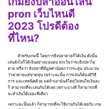
เกมยิงปลาออนไลน์
pron เว็บไหนดี
2023 โปรดีต้อง
ที่ไหน?
สำหรับเกมนี้ โดยการยิงปลาตายก็ได้เงิน ดังนั้น
เล่นยังไงก็ได้เงินอย่างแน่นอน ยกเว้นว่าจะยิงปลาไม่
ตาย หรือว่า ยิงปลาที่มีมูลค่าน้อยกว่ากระสุน ประมาณ
ว่าฆ่าตายแต่ขาดทุน เพราะฉะนั้น การเล่นก็ต้องมีวิธี
การ และเทคนิคด้วย แต่ถ้าเอามันส์โดยไม่สนใจเงินละ
ก็ สามารถที่จะเล่นกันได้เลย เพราะบางที ก็สามารถที่
จะทำเงินได้เยอะทีเดียว
เพราะฉะนั้นแล้ว ก็สามารถที่จะใช้งานกันได้เลยกับ เกม