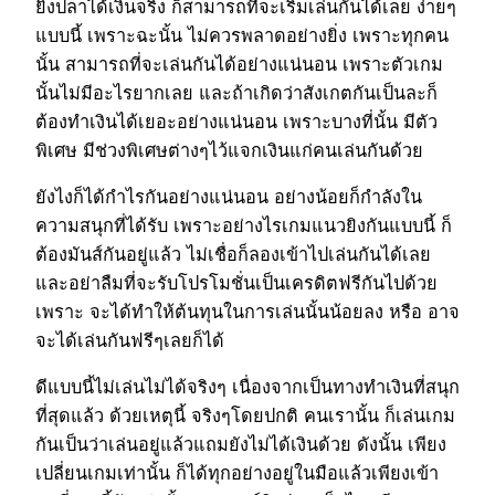
ยิงปลาได้เงินจริง ก็สามารถที่จะเริ่มเล่นกันได้เลย ง่ายๆ
แบบนี้ เพราะฉะนั้น ไม่ควรพลาดอย่างยิ่ง เพราะทุกคน
นั้น สามารถที่จะเล่นกันได้อย่างแน่นอน เพราะตัวเกม
นั้นไม่มีอะไรยากเลย และถ้าเกิดว่าสังเกตกันเป็นละก็
ต้องทำเงินได้เยอะอย่างแน่นอน เพราะบางที่นั้น มีตัว
พิเศษ มีช่วงพิเศษต่างๆไว้แจกเงินแก่คนเล่นกันด้วย
ยังไงก็ได้กำไรกันอย่างแน่นอน อย่างน้อยก็กำลังใน
ความสนุกที่ได้รับ เพราะอย่างไรเกมแนวยิงกันแบบนี้ ก็
ต้องมันส์กันอยู่แล้ว ไม่เชื่อก็ลองเข้าไปเล่นกันได้เลย
และอย่าลืมที่จะรับโปรโมชั่นเป็นเครดิตฟรีกันไปด้วย
เพราะ จะได้ทำให้ต้นทุนในการเล่นนั้นน้อยลง หรือ อาจ
จะได้เล่นกันฟรีๆเลยก็ได้
ดีแบบนี้ไม่เล่นไม่ได้จริงๆ เนื่องจากเป็นทางทำเงินที่สนุก
ที่สุดแล้ว ด้วยเหตุนี้ จริงๆโดยปกติ คนเรานั้น ก็เล่นเกม
กันเป็นว่าเล่นอยู่แล้วแถมยังไม่ได้เงินด้วย ดังนั้น เพียง
เปลี่ยนเกมเท่านั้น ก็ได้ทุกอย่างอยู่ในมือแล้วเพียงเข้า