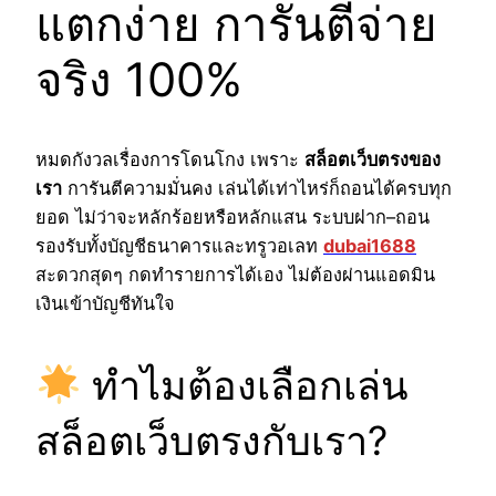
แตกง่าย การันตีจ่าย
จริง 100%
หมดกังวลเรื่องการโดนโกง เพราะ
สล็อตเว็บตรงของ
เรา
การันตีความมั่นคง เล่นได้เท่าไหร่ก็ถอนได้ครบทุก
ยอด ไม่ว่าจะหลักร้อยหรือหลักแสน ระบบฝาก–ถอน
รองรับทั้งบัญชีธนาคารและทรูวอเลท
dubai1688
สะดวกสุดๆ กดทำรายการได้เอง ไม่ต้องผ่านแอดมิน
เงินเข้าบัญชีทันใจ
ทำไมต้องเลือกเล่น
สล็อตเว็บตรงกับเรา?