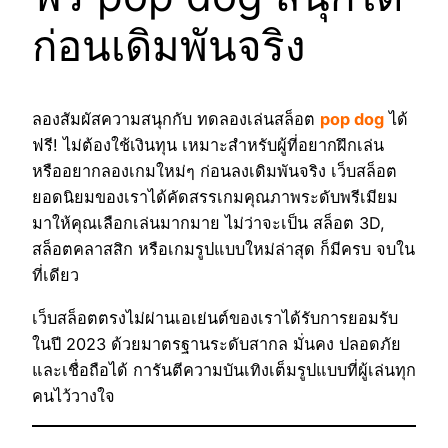
ก่อนเดิมพันจริง
ลองสัมผัสความสนุกกับ ทดลองเล่นสล็อต
pop dog
ได้
ฟรี! ไม่ต้องใช้เงินทุน เหมาะสำหรับผู้ที่อยากฝึกเล่น
หรืออยากลองเกมใหม่ๆ ก่อนลงเดิมพันจริง เว็บสล็อต
ยอดนิยมของเราได้คัดสรรเกมคุณภาพระดับพรีเมียม
มาให้คุณเลือกเล่นมากมาย ไม่ว่าจะเป็น สล็อต 3D,
สล็อตคลาสสิก หรือเกมรูปแบบใหม่ล่าสุด ก็มีครบ จบใน
ที่เดียว
เว็บสล็อตตรงไม่ผ่านเอเย่นต์ของเราได้รับการยอมรับ
ในปี 2023 ด้วยมาตรฐานระดับสากล มั่นคง ปลอดภัย
และเชื่อถือได้ การันตีความบันเทิงเต็มรูปแบบที่ผู้เล่นทุก
คนไว้วางใจ