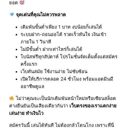
ยอด
จุดเด่นที่คุณไม่ควรพลาด
เดิมพันขั้นต่ำเพียง 1 บาท งบน้อยก็เล่นได้
ระบบฝาก-ถอนออโต้ รวดเร็วทันใจ เงินเข้า
ภายใน 1 วินาที
ไม่มีขั้นต่ำ ฝากเท่าไหร่ก็เล่นได้
โบนัสฟรีทุกสัปดาห์ โปรโมชั่นจัดเต็มตั้งแต่สมัคร
ครั้งแรก
เว็บทันสมัย ใช้งานง่าย ไม่ซับซ้อน
เปิดให้บริการตลอด 24 ชั่วโมง พร้อมแอดมินมื
ออาชีพดูแล
ไม่ว่าคุณจะเป็นนักเดิมพันหน้าใหม่หรือเซียนสล็อต
ต่างยืนยันเป็นเสียงเดียวกันว่า
เว็บตรงของเราแตกง่าย
เล่นง่าย ทำเงินไว
สมัครวันนี้ เล่นได้ทันที ไม่ต้องกลัวโดนโกง เพราะที่นี่