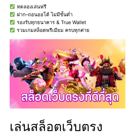
ทดลองเล่นฟรี
ฝาก–ถอนออโต้ ไม่มีขั้นต่ำ
รองรับทุกธนาคาร & True Wallet
รวมเกมสล็อตพรีเมียม ครบทุกค่าย
เล่นสล็อตเว็บตรง