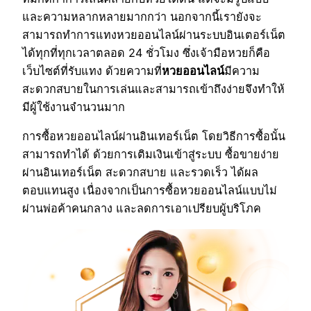
และความหลากหลายมากกว่า นอกจากนี้เรายังจะ
สามารถทำการแทงหวยออนไลน์ผ่านระบบอินเตอร์เน็ต
ได้ทุกที่ทุกเวลาตลอด 24 ชั่วโมง ซึ่งเจ้ามือหวยก็คือ
เว็บไซต์ที่รับแทง ด้วยความที่
หวยออนไลน์
มีความ
สะดวกสบายในการเล่นและสามารถเข้าถึงง่ายจึงทำให้
มีผู้ใช้งานจำนวนมาก
การซื้อหวยออนไลน์ผ่านอินเทอร์เน็ต โดยวิธีการซื้อนั้น
สามารถทำได้ ด้วยการเติมเงินเข้าสู่ระบบ ซื้อขายง่าย
ผ่านอินเทอร์เน็ต สะดวกสบาย และรวดเร็ว ได้ผล
ตอบแทนสูง เนื่องจากเป็นการซื้อหวยออนไลน์แบบไม่
ผ่านพ่อค้าคนกลาง และลดการเอาเปรียบผู้บริโภค