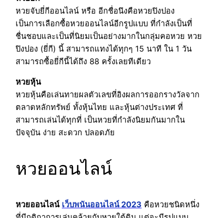
หวยจับยี่กีออนไลน์ หรือ อีกชื่อนึงคือหวยปิงปอง
เป็นการเลือกซื้อหวยออนไลน์อีกรูปแบบ ที่กำลังเป็นที่
ชื่นชอบและเป็นที่นิยมเป็นอย่างมากในกลุ่มคอหวย หวย
ปิงปอง (ยี่กี) นี้ สามารถแทงได้ทุกๆ 15 นาที ใน 1 วัน
สามารถซื้อยี่กีนี้ได้ถึง 88 ครั้งเลยทีเดียว
หวยหุ้น
หวยหุ้นคือเล่นทายผลตัวเลขที่อิงผลการออกรางวัลจาก
ตลาดหลักทรัพย์ ทั้งหุ้นไทย และหุ้นต่างประเทศ ที่
สามารถเล่นได้ทุกที่ เป็นหวยที่กำลังนิยมกันมากใน
ปัจจุบัน ง่าย สะดวก ปลอดภัย
หวยออนไลน์
หวยออนไลน์
เว็บพนันออนไลน์ 2023
คือหวยชนิดหนึ่ง
ที่มีกติกาการเล่นคล้ายกับหวยใต้ดิน แต่จะมีรูปแบบ