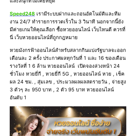
และสนุกที่ไม่เคยหยุด
Speed248
เรามีระบบฝากและถอนอัตโนมัติและทีม
งาน 24/7 ทำรายการรวดเร็วใน 3 วินาที นอกจากนี้ยัง
มีค่ายเกมให้คุณเลือก ซื้อหวยออนไลน์ เว็บไหนดี ควรที่
นี่ เว็บหวยออนไลน์ที่ถูกกฎหมาย
หวยมังกรฟ้าออนไลน์สำหรับสลากกินแบ่งรัฐบาลจะออก
เดือนละ 2 ครั้ง ประกาศผลทุกวันที่ 1 และ 16 ของเดือน
รางวัลที่ 1 6 ล้าน หวยออนไลน์ เปิดจองล่วงหน้า 24
ชั่วโมง หวยยี่กี , หวยยี่กี 5G , หวยออนไลน์ หวย , เช็ค
ผล 24 ชม. , สุ่มเลข , ประมวลผลผลสดรายวัน , จ่ายสูง
3 ตัวๆ ละ 950 บาท , 2 ตัว 95 บาท หวยออนไลน์
อันดับ 1