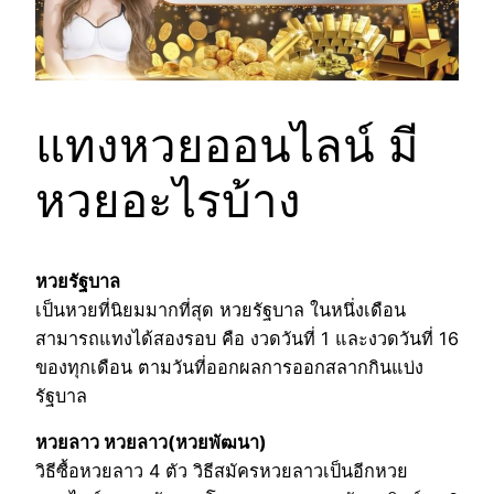
แทงหวยออนไลน์ มี
หวยอะไรบ้าง
หวยรัฐบาล
เป็นหวยที่นิยมมากที่สุด หวยรัฐบาล ในหนึ่งเดือน
สามารถแทงได้สองรอบ คือ งวดวันที่ 1 และงวดวันที่ 16
ของทุกเดือน ตามวันที่ออกผลการออกสลากกินแบ่ง
รัฐบาล
หวยลาว หวยลาว(หวยพัฒนา)
วิธีซื้อหวยลาว 4 ตัว วิธีสมัครหวยลาวเป็นอีกหวย