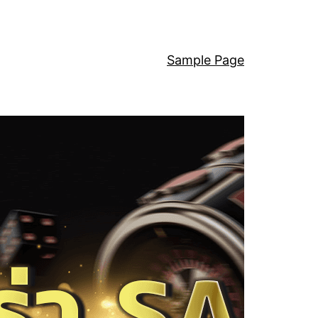
Sample Page