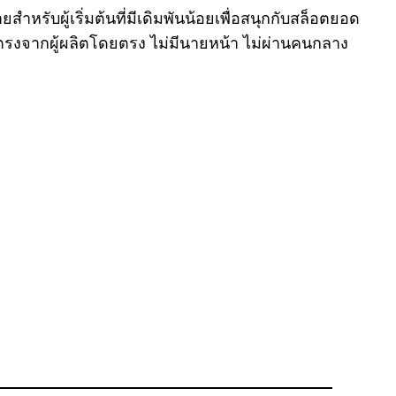
สำหรับผู้เริ่มต้นที่มีเดิมพันน้อยเพื่อสนุกกับสล็อตยอด
ยตรงจากผู้ผลิตโดยตรง ไม่มีนายหน้า ไม่ผ่านคนกลาง