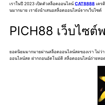
เราในปี 2023 เปิดตัวสล็อตออนไลน์
CAT8888
เครดิ
นมากมาย เรายังนำเสนอสล็อตออนไลน์จากเว็บไซต์
PICH88 เว็บไซต์
ยอดนิยมมากมายผ่านสล็อตออนไลน์สดของเรา ไม่ว่า
ออนไลน์สด ฝากถอนอัตโนมัติ สล็อตออนไลน์ถ่ายทอดส