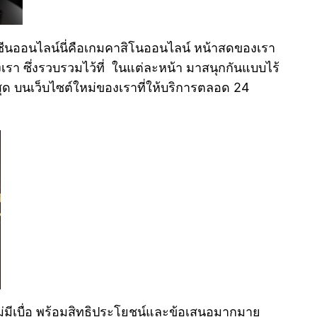
มชชีนออนไลน์นี่คือเกมคาสิโนออนไลน์ หน้าสดของเรา
องเรา ซึ่งรวบรวมไว้ที่ ในแต่ละหน้า มาสนุกกันแบบไร้
่สุด บนเว็บไซต์ใหม่ของเราที่ให้บริการตลอด 24
ม่มีเบื่อ พร้อมสิทธิประโยชน์และข้อเสนอมากมาย