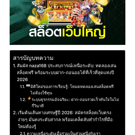
สารบัญบทความ
สัมผัส naza168 ประสบการณ์เหนือระดับ: ทดลองเล่น
สล็อตฟรี พร้อมระบบฝาก-ถอนออโต้ที่เร็วที่สุดแห่งปี
2026
มิติใหม่ของการเรียนรู้: โหมดทดลองเล่นสล็อตฟรี
ไม่ต้องใช้ทุน
ระบบธุรกรรมอัจฉริยะ: ฝาก-ถอนรวดเร็วทันใจในไม่
กี่วินาที
เริ่มต้นเส้นทางเศรษฐีปี 2026: สมัครสล็อตเว็บตรง
ง่ายๆ มั่นคงระดับสากล พร้อมเคล็ดลับทำกำไรที่มือ
ใหม่ต้องรู้
ความเหนือระดับเมื่อร่วมเป็นส่วนหนึ่งกับเรา