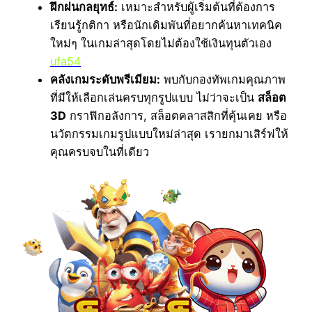
ฝึกฝนกลยุทธ์:
เหมาะสำหรับผู้เริ่มต้นที่ต้องการ
เรียนรู้กติกา หรือนักเดิมพันที่อยากค้นหาเทคนิค
ใหม่ๆ ในเกมล่าสุดโดยไม่ต้องใช้เงินทุนตัวเอง
ufa54
คลังเกมระดับพรีเมียม:
พบกับกองทัพเกมคุณภาพ
ที่มีให้เลือกเล่นครบทุกรูปแบบ ไม่ว่าจะเป็น
สล็อต
3D
กราฟิกอลังการ, สล็อตคลาสสิกที่คุ้นเคย หรือ
นวัตกรรมเกมรูปแบบใหม่ล่าสุด เรายกมาเสิร์ฟให้
คุณครบจบในที่เดียว