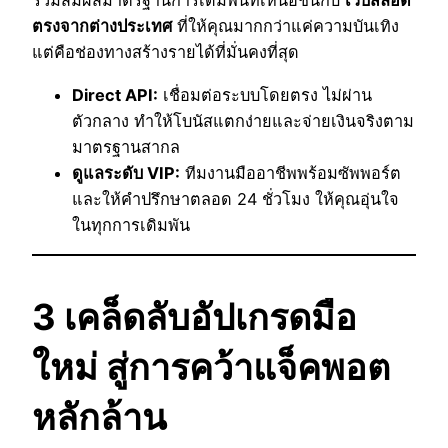
ร่วมสัมผัสมาตรฐานการเดิมพันที่เหนือชั้นกับ
เว็บสล็อต
ตรงจากต่างประเทศ
ที่ให้คุณมากกว่าแค่ความบันเทิง
แต่คือช่องทางสร้างรายได้ที่มั่นคงที่สุด
Direct API:
เชื่อมต่อระบบโดยตรง ไม่ผ่าน
ตัวกลาง ทำให้โบนัสแตกง่ายและจ่ายเงินจริงตาม
มาตรฐานสากล
ดูแลระดับ VIP:
ทีมงานมืออาชีพพร้อมซัพพอร์ต
และให้คำปรึกษาตลอด 24 ชั่วโมง ให้คุณอุ่นใจ
ในทุกการเดิมพัน
3 เคล็ดลับอัปเกรดมือ
ใหม่ สู่การคว้าแจ็คพอต
หลักล้าน