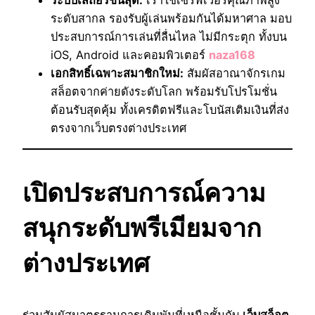
ระบบเสถียรขั้นสุด:
เราใช้เซิร์ฟเวอร์คุณภาพสูง
ระดับสากล รองรับผู้เล่นพร้อมกันได้มหาศาล มอบ
ประสบการณ์การเล่นที่ลื่นไหล ไม่มีกระตุก ทั้งบน
iOS, Android และคอมพิวเตอร์
naza168
เอกสิทธิ์เฉพาะสมาชิกใหม่:
สัมผัสอาณาจักรเกม
สล็อตจากค่ายดังระดับโลก พร้อมรับโปรโมชั่น
ต้อนรับสุดคุ้ม ทั้งเครดิตฟรีและโบนัสเติมเงินที่ส่ง
ตรงจากเว็บตรงต่างประเทศ
เปิดประสบการณ์ความ
สนุกระดับพรีเมียมจาก
ต่างประเทศ