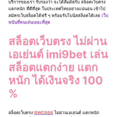
บริการของเรา รับรองว่า จะได้สัมผัสกับ สล็อตเว็บตรง
แตกหนัก ที่ดีที่สุด ในประเทศไทยอย่างแน่นอน เข้าไป
สมัครเว็บสล็อตได้ฟรี ๆ พร้อมรับโบนัสสล็อตได้เลย
เว็บ
พนันที่คนเล่นเยอะที่สุด
สล็อตเว็บตรง ไม่ผ่าน
เอเย่นต์ imi9bet
เล่น
สล็อตแตกง่าย แตก
หนัก ได้เงินจริง 100
%
สล็อตเว็บตรง
RWC666
ไม่ผ่านเอเย่นต์ แตกหนัก