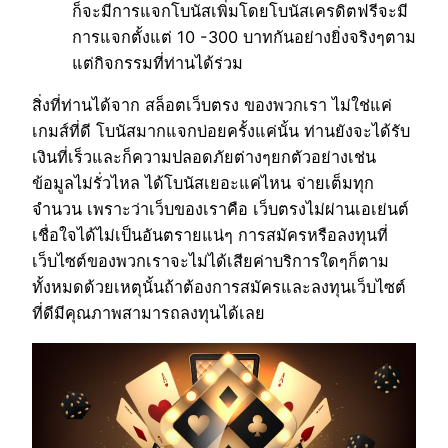
ก็จะมีการแจกโบนัสเพิ่มโดยโบนัสเครดิตฟรีจะมี
การแจกตั้งแต่ 10 -300 บาทกันอย่างยิ่งจริงๆตาม
แต่กิจกรรมที่ท่านได้ร่วม
สิ่งที่ท่านได้จาก สล็อตเว็บตรง ของพวกเรา ไม่ใช่แค่
เกมส์ที่ดี โบนัสมากแจกบ่อยครั้งแค่นั้น ท่านยังจะได้รับ
เงินที่เร็วและก็ความปลอดภัยต่างๆยกตัวอย่างเช่น
ข้อมูลไม่รั่วไหล ได้โบนัสเยอะแค่ไหน จ่ายเต็มทุก
จำนวน เพราะว่าเว็บของเราคือ เว็บตรงไม่ผ่านเอเย่นต์
เชื่อใจได้ไม่เป็นอันตรายแน่ๆ การสมัครหรือลงทุนที่
เว็บไซต์ของพวกเราจะไม่ได้เสียค่าบริการใดๆก็ตาม
ทั้งหมดด้วยเหตุนั้นถ้าต้องการสมัครและลงทุนเว็บไซต์
ที่ดีมีคุณภาพสามารถลงทุนได้เลย