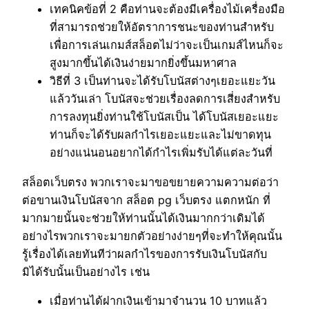
เทคนิคข้อที่ 2 คือท่านจะต้องมีเครื่องไม้เครื่องมือ
ที่สามารถช่วยให้อัตราการชนะของท่านสำหรับ
เพื่อการเล่นเกมส์สล็อตไม่ว่าจะเป็นเกมส์ไหนก็จะ
สูงมากขึ้นได้เงินง่ายมากยิ่งขึ้นมหาศาล
วิธีที่ 3 เป็นท่านจะได้รับโบนัสต่างๆเยอะแยะวัน
แล้ววันเล่า โบนัสจะช่วยเรื่องลดการเสี่ยงสำหรับ
การลงทุนยิ่งท่านใช้โบนัสเป็น ได้โบนัสเยอะแยะ
ท่านก็จะได้รับผลกำไรเยอะแยะและไม่ขาดทุน
อย่างแน่นอนอยากได้กำไรเพิ่มรับได้แต่ละวันที่
สล็อตเว็บตรง พวกเราจะมาขอขยายความความต่อว่า
ต่อขานเงินโบนัสจาก สล็อต pg เว็บตรง แตกหนัก ที่
มากมายนั้นจะช่วยให้ท่านนั้นได้เงินมากกว่าเดิมได้
อย่างไรพวกเราจะมายกตัวอย่างง่ายๆที่จะทำให้คุณนั้น
รู้เรื่องได้เลยทันทีว่าผลกำไรของการรับเงินโบนัสกับ
มิได้รับนั้นเป็นอย่างไร เช่น
เมื่อท่านได้ฝากเงินเข้ามาจำนวน 10 บาทแล้ว