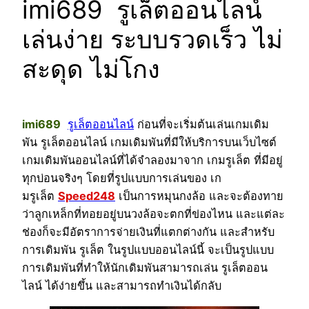
imi689 รูเล็ตออนไลน์
เล่นง่าย ระบบรวดเร็ว ไม่
สะดุด ไม่โกง
imi689
รูเล็ตออนไลน์
ก่อนที่จะเริ่มต้นเล่นเกมเดิม
พัน รูเล็ตออนไลน์ เกมเดิมพันที่มีให้บริการบนเว็บไซต์
เกมเดิมพันออนไลน์ที่ได้จำลองมาจาก เกมรูเล็ต ที่มีอยู่
ทุกบ่อนจริงๆ โดยที่รูปแบบการเล่นของ เก
มรูเล็ต
Speed248
เป็นการหมุนกงล้อ และจะต้องทาย
ว่าลูกเหล็กที่ทอยอยู่บนวงล้อจะตกที่ข่องไหน และแต่ละ
ช่องก็จะมีอัตราการจ่ายเงินที่แตกต่างกัน และสำหรับ
การเดิมพัน รูเล็ต ในรูปแบบออนไลน์นี้ จะเป็นรูปแบบ
การเดิมพันที่ทำให้นักเดิมพันสามารถเล่น รูเล็ตออน
ไลน์ ได้ง่ายขึ้น และสามารถทำเงินได้กลับ