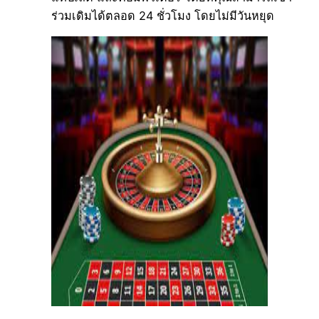
ร่วมเดิมได้ตลอด 24 ชั่วโมง โดยไม่มีวันหยุด