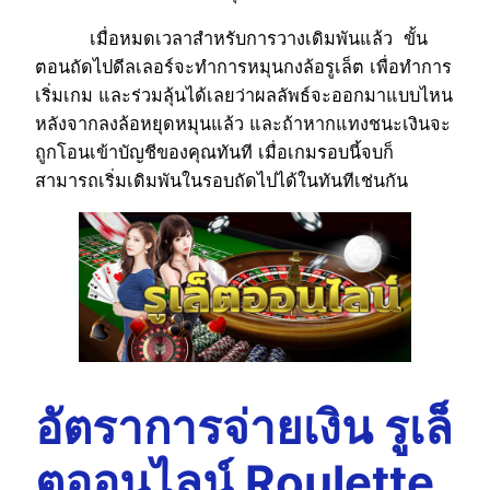
เมื่อหมดเวลาสำหรับการวางเดิมพันแล้ว ขั้น
ตอนถัดไปดีลเลอร์จะทำการหมุนกงล้อรูเล็ต เพื่อทำการ
เริ่มเกม และร่วมลุ้นได้เลยว่าผลลัพธ์จะออกมาแบบไหน
หลังจากลงล้อหยุดหมุนแล้ว และถ้าหากแทงชนะเงินจะ
ถูกโอนเข้าบัญชีของคุณทันที เมื่อเกมรอบนี้จบก็
สามารถเริ่มเดิมพันในรอบถัดไปได้ในทันทีเช่นกัน
อัตราการจ่ายเงิน รูเล็
ตออนไลน์ Roulette