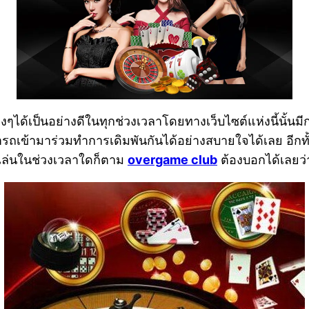
่างๆได้เป็นอย่างดีในทุกช่วงเวลาโดยทางเว็บไซต์แห่งนี้นั
มารถเข้ามาร่วมทำการเดิมพันกันได้อย่างสบายใจได้เลย อีกทั้
รเล่นในช่วงเวลาใดก็ตาม
overgame club
ต้องบอกได้เลยว