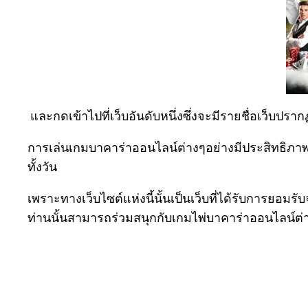
และกดเข้าไปที่เว็บอันดับหนึ่งซึ่งจะมีรายชื่อเว็บปร
การเล่นเกมบาคาร่าออนไลน์ต่างๆอย่างมีประสิทธิภาพใน
ทั้งวัน
เพราะทางเว็บไซต์แห่งนี้นั้นเป็นเว็บที่ได้รับการยอมรับ
ท่านนั้นสามารถร่วมสนุกกับเกมไพ่บาคาร่าออนไลน์ต่างๆ