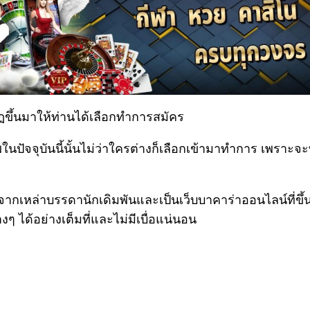
ากฏขึ้นมาให้ท่านได้เลือกทำการสมัคร
ปัจจุบันนี้นั้นไม่ว่าใครต่างก็เลือกเข้ามาทำการ เพราะจะท
จากเหล่าบรรดานักเดิมพันและเป็นเว็บบาคาร่าออนไลน์ที่ขึ้นชื่อ
 ได้อย่างเต็มที่และไม่มีเบื่อแน่นอน