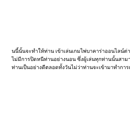
นนี้นั้นจะทำให้ท่าน เข้าเล่นเกมไพ่บาคาร่าออนไลน์ต
ไม่มีการปิดหนีท่านอย่างนอน ซึ่งผู้เล่นทุกท่านนั้นสา
ท่านเป็นอย่างดีตลอดทั้งวันไม่ว่าท่านจะเข้ามาทำกา