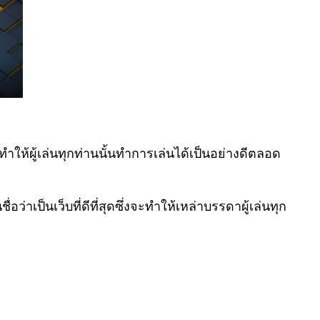
ำให้ผู้เล่นทุกท่านนั้นทำการเล่นได้เป็นอย่างดีตลอด
ว่าเป็นเว็บที่ดีที่สุดซึ่งจะทำให้เหล่าบรรดาผู้เล่นทุก