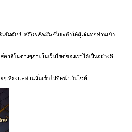
บอันดับ 1 ฟรีไม่เสียเงิน
ซึ่งจะทำให้ผู้เล่นทุกท่านเข้า
์คาสิโนต่างๆภายในเว็บไซต์ของเราได้เป็นอย่างดี
ๆเพียงแค่ท่านนั้นเข้าไปที่หน้าเว็บไซต์