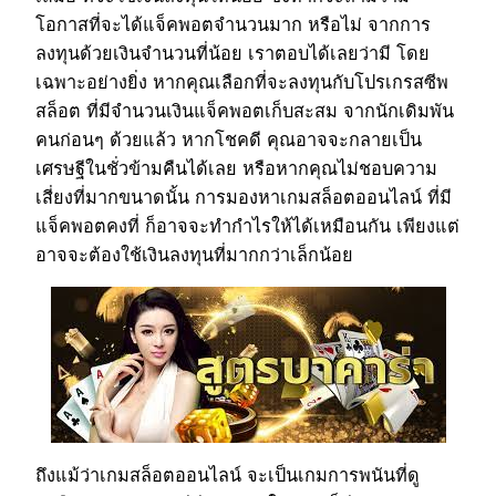
โอกาสที่จะได้แจ็คพอตจำนวนมาก หรือไม่ จากการ
ลงทุนด้วยเงินจำนวนที่น้อย เราตอบได้เลยว่ามี โดย
เฉพาะอย่างยิ่ง หากคุณเลือกที่จะลงทุนกับโปรเกรสซีพ
สล็อต ที่มีจำนวนเงินแจ็คพอตเก็บสะสม จากนักเดิมพัน
คนก่อนๆ ด้วยแล้ว หากโชคดี คุณอาจจะกลายเป็น
เศรษฐีในชั่วข้ามคืนได้เลย หรือหากคุณไม่ชอบความ
เสี่ยงที่มากขนาดนั้น การมองหาเกมสล็อตออนไลน์ ที่มี
แจ็คพอตคงที่ ก็อาจจะทำกำไรให้ได้เหมือนกัน เพียงแต่
อาจจะต้องใช้เงินลงทุนที่มากกว่าเล็กน้อย
ถึงแม้ว่าเกมสล็อตออนไลน์ จะเป็นเกมการพนันที่ดู