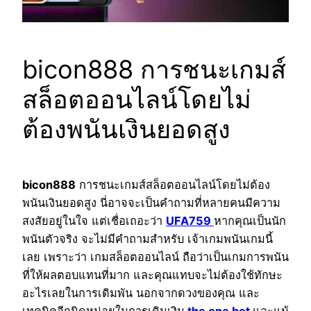
bicon888 การชนะเกมส์
สล็อตออนไลน์โดยไม่
ต้องพนันเงินยอดสูง
bicon888
การชนะเกมส์สล็อตออนไลน์โดยไม่ต้อง
พนันเงินยอดสูง นี่อาจจะเป็นคำถามที่หลายคนมีความ
สงสัยอยู่ในใจ แต่เชื่อเถอะว่า
UFA759
หากคุณเป็นนัก
พนันตัวจริง จะไม่มีคำถามสำหรับ เจ้าเกมพนันเกมนี้
เลย เพราะว่า เกมสล็อตออนไลน์ ถือว่าเป็นเกมการพนัน
ที่ให้ผลตอบแทนที่มาก และคุณแทบจะไม่ต้องใช้ทักษะ
อะไรเลยในการเดิมพัน นอกจากดวงของคุณ และ