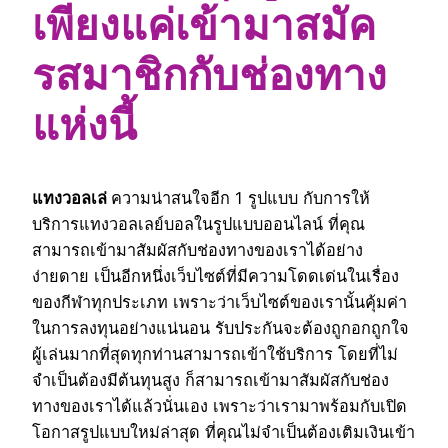
เพียงแค่เข้ามาสมัค
รสมาชิกกับช่องทาง
แห่งนี้
แทงวอลเล่
ความน่าสนใจอีก 1 รูปแบบ กับการให้
บริการแทงวอลเลย์บอลในรูปแบบออนไลน์ ที่คุณ
สามารถเข้ามาสัมผัสกับช่องทางของเราได้อย่าง
ง่ายดาย เป็นอีกหนึ่งเว็บไซต์ที่มีความโดดเด่นในเรื่อง
ของกีฬาทุกประเภท เพราะว่าเว็บไซต์ของเรานั้นคุ้มค่า
ในการลงทุนอย่างแน่นอน รับประกันจะต้องถูกอกถูกใจ
ผู้เล่นมากที่สุดทุกท่านสามารถเข้าใช้บริการ โดยที่ไม่
จำเป็นต้องมีต้นทุนสูง ก็สามารถเข้ามาสัมผัสกับช่อง
ทางของเราได้แล้วนั่นเอง เพราะว่าเรามาพร้อมกับเปิด
โอกาสรูปแบบใหม่ล่าสุด ที่คุณไม่จำเป็นต้องเติมเงินเข้า