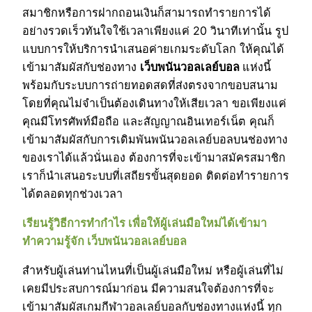
สมาชิกหรือการฝากถอนเงินก็สามารถทำรายการได้
อย่างรวดเร็วทันใจใช้เวลาเพียงแค่ 20 วินาทีเท่านั้น รูป
แบบการให้บริการนำเสนอค่ายเกมระดับโลก ให้คุณได้
เข้ามาสัมผัสกับช่องทาง
เว็บพนันวอลเลย์บอล
แห่งนี้
พร้อมกับระบบการถ่ายทอดสดที่ส่งตรงจากขอบสนาม
โดยที่คุณไม่จำเป็นต้องเดินทางให้เสียเวลา ขอเพียงแค่
คุณมีโทรศัพท์มือถือ และสัญญาณอินเทอร์เน็ต คุณก็
เข้ามาสัมผัสกับการเดิมพันพนันวอลเลย์บอลบนช่องทาง
ของเราได้แล้วนั่นเอง ต้องการที่จะเข้ามาสมัครสมาชิก
เราก็นำเสนอระบบที่เสถียรขั้นสุดยอด ติดต่อทำรายการ
ได้ตลอดทุกช่วงเวลา
เรียนรู้วิธีการทำกำไร เพื่อให้ผู้เล่นมือใหม่ได้เข้ามา
ทำความรู้จัก เว็บพนันวอลเลย์บอล
สำหรับผู้เล่นท่านไหนที่เป็นผู้เล่นมือใหม่ หรือผู้เล่นที่ไม่
เคยมีประสบการณ์มาก่อน มีความสนใจต้องการที่จะ
เข้ามาสัมผัสเกมกีฬาวอลเลย์บอลกับช่องทางแห่งนี้ ทุก