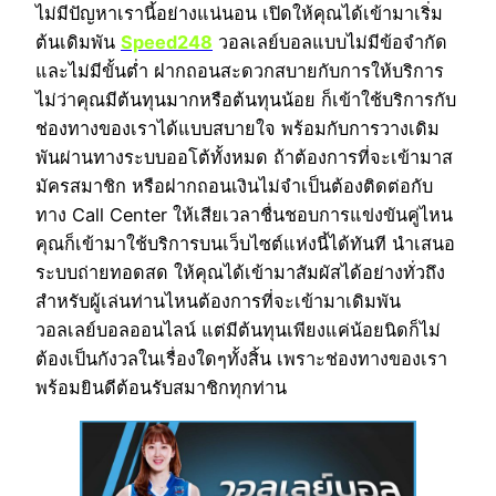
ไม่มีปัญหาเรานี้อย่างแน่นอน เปิดให้คุณได้เข้ามาเริ่ม
ต้นเดิมพัน
Speed248
วอลเลย์บอลแบบไม่มีข้อจำกัด
และไม่มีขั้นต่ำ ฝากถอนสะดวกสบายกับการให้บริการ
ไม่ว่าคุณมีต้นทุนมากหรือต้นทุนน้อย ก็เข้าใช้บริการกับ
ช่องทางของเราได้แบบสบายใจ พร้อมกับการวางเดิม
พันผ่านทางระบบออโต้ทั้งหมด ถ้าต้องการที่จะเข้ามาส
มัครสมาชิก หรือฝากถอนเงินไม่จำเป็นต้องติดต่อกับ
ทาง Call Center ให้เสียเวลาชื่นชอบการแข่งขันคู่ไหน
คุณก็เข้ามาใช้บริการบนเว็บไซต์แห่งนี้ได้ทันที นำเสนอ
ระบบถ่ายทอดสด ให้คุณได้เข้ามาสัมผัสได้อย่างทั่วถึง
สำหรับผู้เล่นท่านไหนต้องการที่จะเข้ามาเดิมพัน
วอลเลย์บอลออนไลน์ แต่มีต้นทุนเพียงแค่น้อยนิดก็ไม่
ต้องเป็นกังวลในเรื่องใดๆทั้งสิ้น เพราะช่องทางของเรา
พร้อมยินดีต้อนรับสมาชิกทุกท่าน