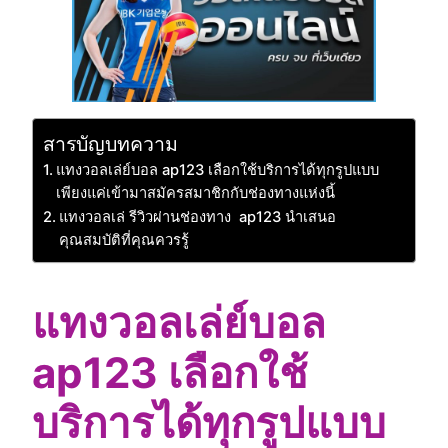
สารบัญบทความ
แทงวอลเล่ย์บอล ap123 เลือกใช้บริการได้ทุกรูปแบบ
เพียงแค่เข้ามาสมัครสมาชิกกับช่องทางแห่งนี้
แทงวอลเล่ รีวิวผ่านช่องทาง ap123 นำเสนอ
คุณสมบัติที่คุณควรรู้
แทงวอลเล่ย์บอล
ap123 เลือกใช้
บริการได้ทุกรูปแบบ