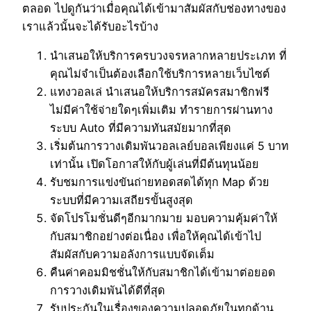
ตลอด ไปดูกันว่าเมื่อคุณได้เข้ามาสัมผัสกับช่องทางของ
เราแล้วนั้นจะได้รับอะไรบ้าง
นำเสนอให้บริการครบวงจรหลากหลายประเภท ที่
คุณไม่จำเป็นต้องเลือกใช้บริการหลายเว็บไซต์
แทงวอลเล่ นำเสนอให้บริการสมัครสมาชิกฟรี
ไม่มีค่าใช้จ่ายใดๆเพิ่มเติม ทำรายการผ่านทาง
ระบบ Auto ที่มีความทันสมัยมากที่สุด
เริ่มต้นการวางเดิมพันวอลเลย์บอลเพียงแค่ 5 บาท
เท่านั้น เปิดโอกาสให้กับผู้เล่นที่มีต้นทุนน้อย
รับชมการแข่งขันถ่ายทอดสดได้ทุก Map ด้วย
ระบบที่มีความเสถียรขั้นสูงสุด
จัดโปรโมชั่นดีๆอีกมากมาย มอบความคุ้มค่าให้
กับสมาชิกอย่างต่อเนื่อง เพื่อให้คุณได้เข้าไป
สัมผัสกับความอลังการแบบจัดเต็ม
คืนค่าคอมมิชชั่นให้กับสมาชิกได้เข้ามาต่อยอด
การวางเดิมพันได้ดีที่สุด
รับประกันในเรื่องของความปลอดภัยในทุกด้าน