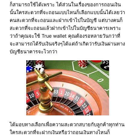
ก็สามารถใช้ได้เพราะ ได้ส่วนในเรื่องของการถอนเงิน
นั้นใครสะดวกที่จะถอนแบบไหนก็เลือกแบบนั้นได้เลยว่า
คนสะดวกที่จะถอนและฝากเข้าไปในบัญชี แต่บางคนก็
สะดวกที่จะถอนแล้วฝากเข้าไปในบัญชีธนาคารเพราะ
ว่าถ้าคุณจะใช้ True wallet คุณต้องรอหลายวันกว่าที่
จะสามารถได้รับเงินจริงๆได้แต่ถ้าเกิดว่ารับเงินผ่านทาง
บัญชีธนาคารจะไวกว่า
ได้มอบทางเลือกเพื่อความสะดวกสบายกับลูกค้าทุกท่าน
ใครสะดวกที่จะฝากเงินหรือว่าถอนเงินทางไหนก็