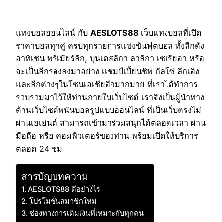
แทงบอลออนไลน์ กับ
AESLOTS88
เว็บแทงบอลที่เปิด
ราคาบอลทุกคู่ ครบทุกรายการแข่งขันฟุตบอล ทั้งลีกดัง
อาทิเช่น พรีเมียร์ลีก, บุนเดสลีกา ลาลีกา เซเรียอา หรือ
จะเป็นลีกรองลงมาอย่าง เเชมป์เปี้ยนชิพ กัลโซ่ ลีกเอิง
และลีกต่างๆในโซนเอเชียอีกมากมาย ที่เราได้ทำการ
รวบรวมมาไว้ให้ท่านภายในเว็บไซต์ เราจึงเป็นผู้นำทาง
ด้านเว็บไซด์พนันบอลรูปแบบออนไลน์ ที่เป็นเว็บตรงไม่
ผ่านเอเย่นต์ สามารถเข้ามาร่วมสนุกได้ตลอดเวลา ผ่าน
มือถือ หรือ คอมพิวเตอร์ของท่าน พร้อมเปิดให้บริการ
ตลอด 24 ชม
สารบัญบทความ
AESLOTS88 ดีอย่างไร
โปรโมชั่นสมาชิกใหม่
ช่องทางการเติมเงินที่เหมาะกับทุกคน