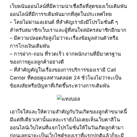
เว็บพนันออนไลน์ที่มีความน่าเชื่อถือที่สุดของเว็บเดิมพัน
ออนไลน์ที่มีการรเดิมพันมากที่สุดในประเทศไทย
– โดยไม่ผ่านเอเย่นต์ ที่สำคัญเรายังมีโปรโมชั่นดี ๆ
สำหรับสมาชิกเว็บเราและผู้ที่สนใจสมัครสมาชิกอีกมาก
– มีความปลอดภัยสูงไม่ว่าจะเรื่องข้อมูลส่วนตัวหรือ
การโกงเงินเดิมพัน
– การฝาก-ถอน ที่รวดเร็ว จากพนักงานที่มีมาตรฐาน
ของการดูแลลูกค้าอย่างดี
– ที่สำคัญคัญในเรื่องของการบริการของเรามี Call
Center ที่คอยดูแลท่านตลอด 24 ชั่วโมงไม่ว่าจะเป็น
ข้อสงสัยหรือปัญหาที่เกิดขึ้นระหว่างการเดิมพัน
เอาใจใส่และให้ความสำคัญกับวันเกิดของลูกค้าขนาดนี้
มีแต่ทีเดียวเท่านั้นแหละเรายังไม่เคยเห็นเว็บคาสิโน
ออนไลน์เว็บไหนที่แจกโปรโมชั่นให้ในวันเกิดลูกค้ามา
ก่อนเลยน่าจะเป็นเว็บไซต์ของเราที่แรกปกติแล้วก็จะมี