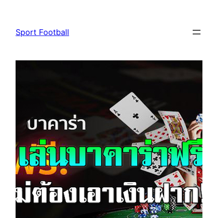
ข้าม
ไป
Sport Football
ยัง
เนื้อหา