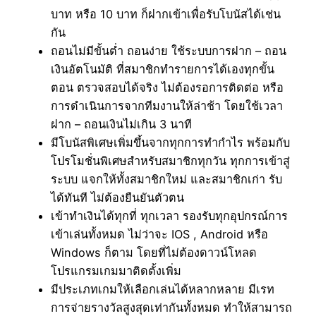
บาท หรือ 10 บาท ก็ฝากเข้าเพื่อรับโบนัสได้เช่น
กัน
ถอนไม่มีขั้นต่ำ ถอนง่าย ใช้ระบบการฝาก – ถอน
เงินอัตโนมัติ ที่สมาชิกทำรายการได้เองทุกขั้น
ตอน ตรวจสอบได้จริง ไม่ต้องรอการติดต่อ หรือ
การดำเนินการจากทีมงานให้ล่าช้า โดยใช้เวลา
ฝาก – ถอนเงินไม่เกิน 3 นาที
มีโบนัสพิเศษเพิ่มขึ้นจากทุกการทำกำไร พร้อมกับ
โปรโมชั่นพิเศษสำหรับสมาชิกทุกวัน ทุกการเข้าสู่
ระบบ แจกให้ทั้งสมาชิกใหม่ และสมาชิกเก่า รับ
ได้ทันที ไม่ต้องยืนยันตัวตน
เข้าทำเงินได้ทุกที่ ทุกเวลา รองรับทุกอุปกรณ์การ
เข้าเล่นทั้งหมด ไม่ว่าจะ IOS , Android หรือ
Windows ก็ตาม โดยที่ไม่ต้องดาวน์โหลด
โปรแกรมเกมมาติดตั้งเพิ่ม
มีประเภทเกมให้เลือกเล่นได้หลากหลาย มีเรท
การจ่ายรางวัลสูงสุดเท่ากันทั้งหมด ทำให้สามารถ